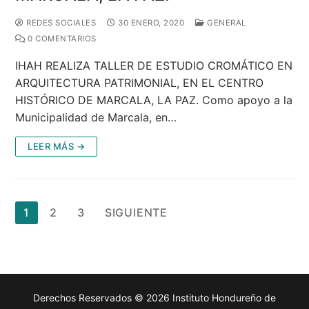
REDES SOCIALES
30 ENERO, 2020
GENERAL
0 COMENTARIOS
IHAH REALIZA TALLER DE ESTUDIO CROMÁTICO EN
ARQUITECTURA PATRIMONIAL, EN EL CENTRO
HISTÓRICO DE MARCALA, LA PAZ. Como apoyo a la
Municipalidad de Marcala, en…
LEER MÁS →
Paginación
1
2
3
SIGUIENTE
de
entradas
Derechos Reservados © 2026 Instituto Hondureño de