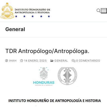
Ir
al
contenido
General
Buscar:
TDR Antropólogo/Antropóloga.
IHAH
14 ENERO, 2025
GENERAL
0 COMENTARIOS