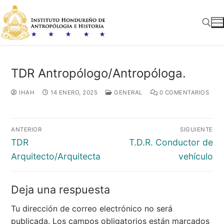
Ir
al
contenido
Buscar:
TDR Antropólogo/Antropóloga.
IHAH
14 ENERO, 2025
GENERAL
0 COMENTARIOS
Navegación
ANTERIOR
SIGUIENTE
de
Entrada
Entrada
TDR
T.D.R. Conductor de
entradas
anterior:
siguiente:
Arquitecto/Arquitecta
vehículo
Deja una respuesta
Tu dirección de correo electrónico no será
publicada.
Los campos obligatorios están marcados