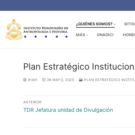
Ir
al
contenido
¿QUIÉNES SOMOS?
SITI
MÁS
ONADICI
HOND
Plan Estratégico Institucio
IHAH
28 MAYO, 2025
PLAN ESTRATÉGICO INSTIT
Navegación
ANTERIOR
de
Entrada
TDR Jefatura unidad de Divulgación
anterior:
entradas