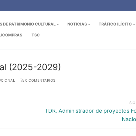
OS DE PATRIMONIO CULTURAL
NOTICIAS
TRÁFICO ILÍCITO
UCOMPRAS
TSC
nal (2025-2029)
UCIONAL
0 COMENTARIOS
SI
Entrada
TDR. Administrador de proyectos F
siguiente:
Nacio