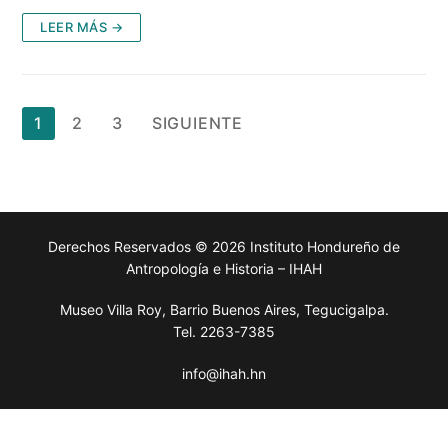
LEER MÁS →
Paginación
1
2
3
SIGUIENTE
de
entradas
Derechos Reservados © 2026 Instituto Hondureño de
Antropología e Historia – IHAH
Museo Villa Roy, Barrio Buenos Aires, Tegucigalpa.
Tel. 2263-7385
info@ihah.hn