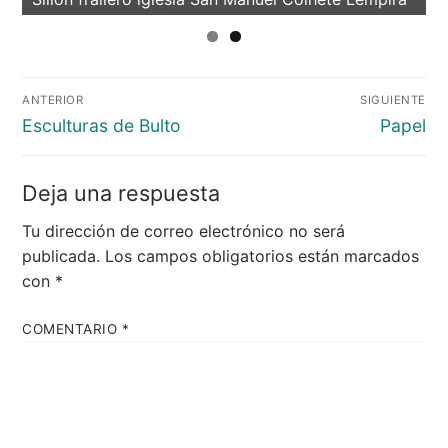
Navegación
ANTERIOR
SIGUIENTE
de
Entrada
Entrada
Esculturas de Bulto
Papel
entradas
anterior:
siguiente
Deja una respuesta
Tu dirección de correo electrónico no será
publicada.
Los campos obligatorios están marcados
con
*
COMENTARIO
*