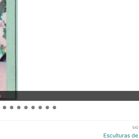
e
SI
Entrada
Esculturas de