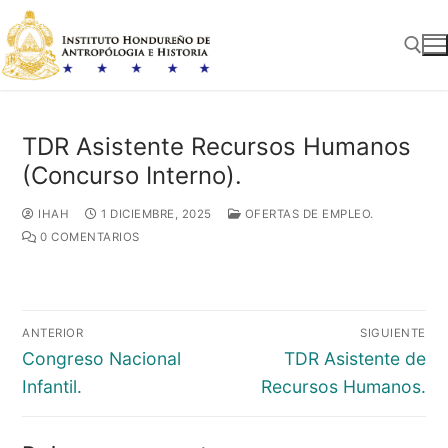
Ir
al
contenido
Buscar:
TDR Asistente Recursos Humanos
(Concurso Interno).
IHAH
1 DICIEMBRE, 2025
OFERTAS DE EMPLEO.
0 COMENTARIOS
Navegación
ANTERIOR
SIGUIENTE
de
Entrada
Entrada
Congreso Nacional
TDR Asistente de
entradas
anterior:
siguiente:
Infantil.
Recursos Humanos.