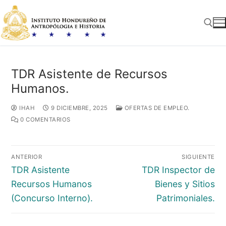
Ir
al
contenido
Buscar:
TDR Asistente de Recursos
Humanos.
IHAH
9 DICIEMBRE, 2025
OFERTAS DE EMPLEO.
0 COMENTARIOS
Navegación
ANTERIOR
SIGUIENTE
de
Entrada
Entrada
TDR Asistente
TDR Inspector de
entradas
anterior:
siguiente:
Recursos Humanos
Bienes y Sitios
(Concurso Interno).
Patrimoniales.