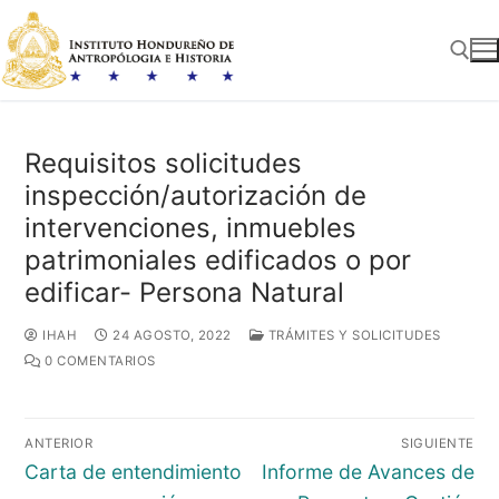
Ir
al
contenido
Buscar:
Requisitos solicitudes
inspección/autorización de
intervenciones, inmuebles
patrimoniales edificados o por
edificar- Persona Natural
IHAH
24 AGOSTO, 2022
TRÁMITES Y SOLICITUDES
0 COMENTARIOS
Navegación
ANTERIOR
SIGUIENTE
de
Entrada
Entrada
Carta de entendimiento
Informe de Avances de
entradas
anterior:
siguiente: