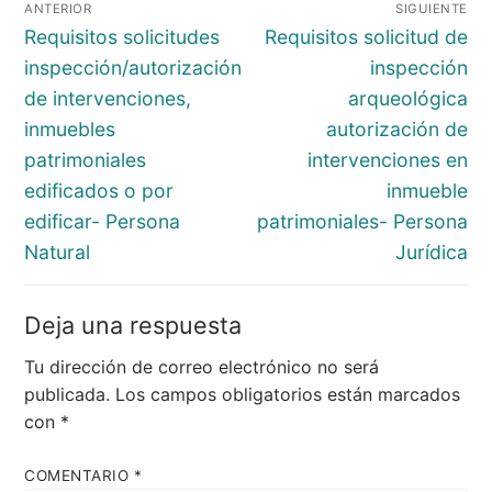
ANTERIOR
SIGUIENTE
de
Entrada
Entrada
Requisitos solicitudes
Requisitos solicitud de
entradas
anterior:
siguiente:
inspección/autorización
inspección
de intervenciones,
arqueológica
inmuebles
autorización de
patrimoniales
intervenciones en
edificados o por
inmueble
edificar- Persona
patrimoniales- Persona
Natural
Jurídica
Deja una respuesta
Tu dirección de correo electrónico no será
publicada.
Los campos obligatorios están marcados
con
*
COMENTARIO
*