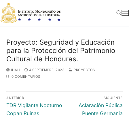
Ir
al
contenido
Buscar:
Proyecto: Seguridad y Educación
para la Protección del Patrimonio
Cultural de Honduras.
IHAH
4 SEPTIEMBRE, 2023
PROYECTOS
0 COMENTARIOS
Navegación
ANTERIOR
SIGUIENTE
de
Entrada
Entrada
TDR Vigilante Nocturno
Aclaración Pública
entradas
anterior:
siguiente:
Copan Ruinas
Puente Germania