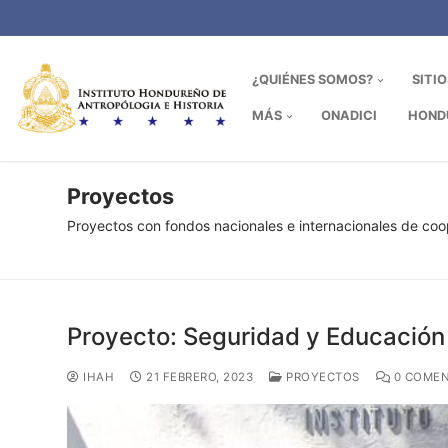
Ir
al
contenido
¿QUIÉNES SOMOS?
SITI
MÁS
ONADICI
HOND
Proyectos
Proyectos con fondos nacionales e internacionales de co
Proyecto: Seguridad y Educación 
IHAH
21 FEBRERO, 2023
PROYECTOS
0 COMEN