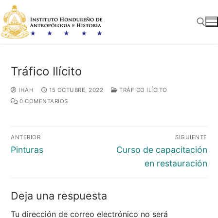
Ir
al
contenido
Buscar:
Tráfico Ilícito
IHAH
15 OCTUBRE, 2022
TRÁFICO ILÍCITO
0 COMENTARIOS
Navegación
ANTERIOR
SIGUIENTE
de
Entrada
Entrada
Pinturas
Curso de capacitación
entradas
anterior:
siguiente:
en restauración
Deja una respuesta
Tu dirección de correo electrónico no será