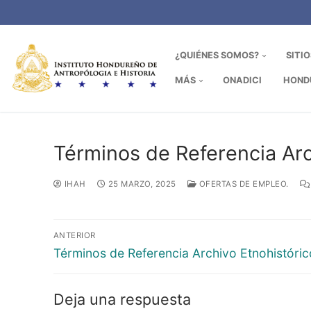
Ir
al
contenido
¿QUIÉNES SOMOS?
SITI
MÁS
ONADICI
HOND
Términos de Referencia Arch
IHAH
25 MARZO, 2025
OFERTAS DE EMPLEO.
Navegación
ANTERIOR
de
Entrada
Términos de Referencia Archivo Etnohistóric
anterior:
entradas
Deja una respuesta