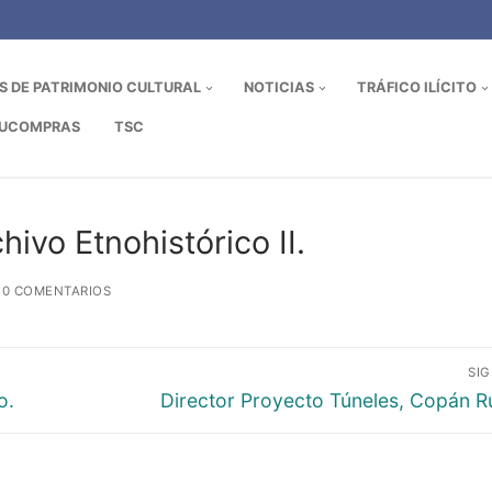
OS DE PATRIMONIO CULTURAL
NOTICIAS
TRÁFICO ILÍCITO
UCOMPRAS
TSC
ivo Etnohistórico II.
0 COMENTARIOS
SI
Entrada
o.
Director Proyecto Túneles, Copán R
siguiente: