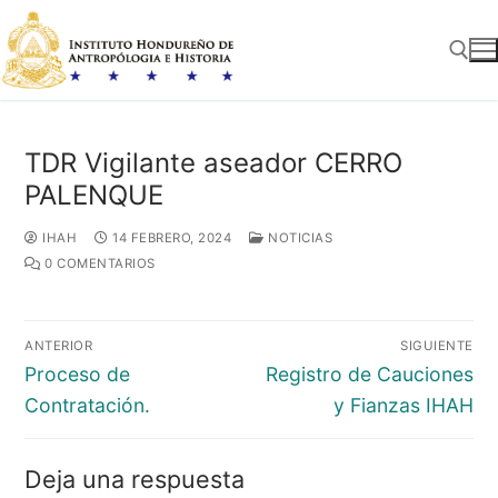
Ir
al
contenido
Buscar:
TDR Vigilante aseador CERRO
PALENQUE
IHAH
14 FEBRERO, 2024
NOTICIAS
0 COMENTARIOS
Navegación
ANTERIOR
SIGUIENTE
de
Entrada
Entrada
Proceso de
Registro de Cauciones
entradas
anterior:
siguiente:
Contratación.
y Fianzas IHAH
Deja una respuesta