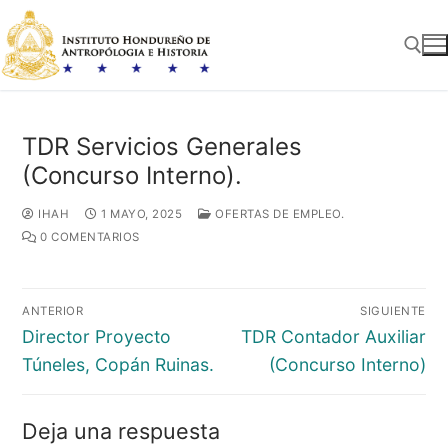
Ir
al
contenido
Buscar:
TDR Servicios Generales
(Concurso Interno).
IHAH
1 MAYO, 2025
OFERTAS DE EMPLEO.
0 COMENTARIOS
Navegación
ANTERIOR
SIGUIENTE
de
Entrada
Entrada
Director Proyecto
TDR Contador Auxiliar
entradas
anterior:
siguiente:
Túneles, Copán Ruinas.
(Concurso Interno)
Deja una respuesta