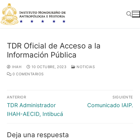
Ir
al
contenido
Buscar:
TDR Oficial de Acceso a la
Información Pública
IHAH
10 OCTUBRE, 2023
NOTICIAS
0 COMENTARIOS
Navegación
ANTERIOR
SIGUIENTE
de
Entrada
Entrada
TDR Administrador
Comunicado IAIP.
entradas
anterior:
siguiente:
IHAH-AECID, Intibucá
Deja una respuesta