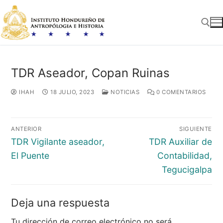
Ir
al
contenido
Buscar:
TDR Aseador, Copan Ruinas
IHAH
18 JULIO, 2023
NOTICIAS
0 COMENTARIOS
Navegación
ANTERIOR
SIGUIENTE
de
Entrada
Entrada
TDR Vigilante aseador,
TDR Auxiliar de
entradas
anterior:
siguiente:
El Puente
Contabilidad,
Tegucigalpa
Deja una respuesta
Tu dirección de correo electrónico no será