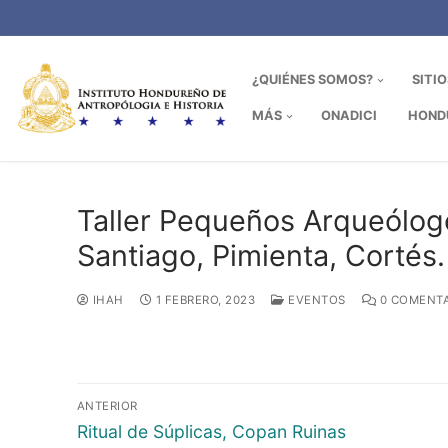
Ir
al
contenido
¿QUIÉNES SOMOS?
SITI
MÁS
ONADICI
HOND
Taller Pequeños Arqueólog
Santiago, Pimienta, Cortés.
IHAH
1 FEBRERO, 2023
EVENTOS
0 COMENTA
Navegación
ANTERIOR
de
Entrada
Ritual de Súplicas, Copan Ruinas