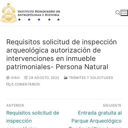
Ir
al
contenido
Buscar:
Requisitos solicitud de inspección
arqueológica autorización de
intervenciones en inmueble
patrimoniales- Persona Natural
IHAH
28 AGOSTO, 2022
TRÁMITES Y SOLICITUDES
6 COMENTARIOS
Navegación
ANTERIOR
SIGUIENTE
de
Entrada
Entrada
Requisitos solicitud de
Entrada gratuita al
entradas
anterior:
siguiente:
inspección
Parque Arqueológico