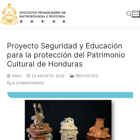
Ir
al
contenido
Buscar:
Proyecto Seguridad y Educación
para la protección del Patrimonio
Cultural de Honduras
IHAH
22 AGOSTO, 2022
PROYECTOS
0 COMENTARIOS