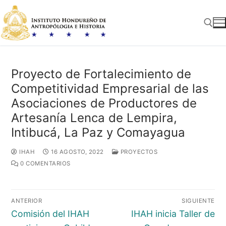
Ir
al
contenido
Buscar:
Proyecto de Fortalecimiento de
Competitividad Empresarial de las
Asociaciones de Productores de
Artesanía Lenca de Lempira,
Intibucá, La Paz y Comayagua
IHAH
16 AGOSTO, 2022
PROYECTOS
0 COMENTARIOS
Navegación
ANTERIOR
SIGUIENTE
de
Entrada
Entrada
Comisión del IHAH
IHAH inicia Taller de
entradas
anterior:
siguiente: