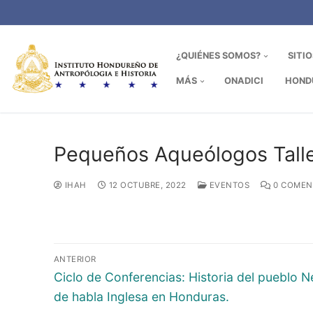
Ir
al
contenido
¿QUIÉNES SOMOS?
SITI
MÁS
ONADICI
HOND
Pequeños Aqueólogos Talle
IHAH
12 OCTUBRE, 2022
EVENTOS
0 COMEN
Navegación
ANTERIOR
de
Entrada
Ciclo de Conferencias: Historia del pueblo 
anterior:
de habla Inglesa en Honduras.
entradas