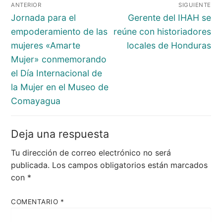
Navegación
ANTERIOR
SIGUIENTE
de
Entrada
Entrada
Jornada para el
Gerente del IHAH se
entradas
anterior:
siguiente:
empoderamiento de las
reúne con historiadores
mujeres «Amarte
locales de Honduras
Mujer» conmemorando
el Día Internacional de
la Mujer en el Museo de
Comayagua
Deja una respuesta
Tu dirección de correo electrónico no será
publicada.
Los campos obligatorios están marcados
con
*
COMENTARIO
*