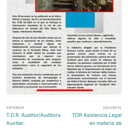
Navegación
ANTERIOR
SIGUIENTE
de
Entrada
Entrada
T.D.R. Auditor/Auditora
TDR Asistencia Legal
entradas
anterior:
siguiente:
Auxiliar.
en materia de