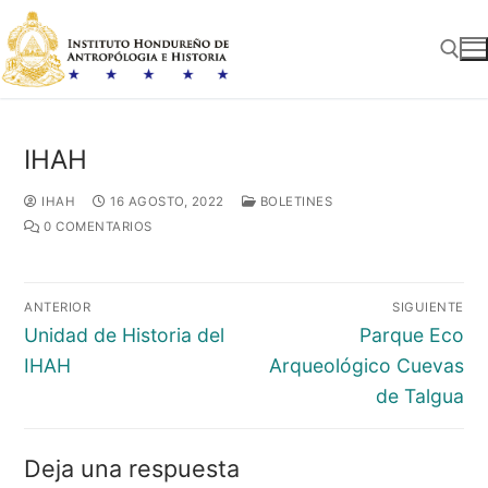
Ir
al
contenido
Buscar:
IHAH
IHAH
16 AGOSTO, 2022
BOLETINES
0 COMENTARIOS
Navegación
ANTERIOR
SIGUIENTE
de
Entrada
Entrada
Unidad de Historia del
Parque Eco
entradas
anterior:
siguiente:
IHAH
Arqueológico Cuevas
de Talgua
Deja una respuesta