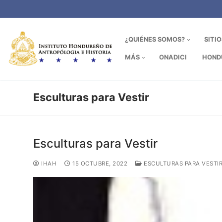
Ir
al
contenido
¿QUIÉNES SOMOS?
SITI
MÁS
ONADICI
HOND
Esculturas para Vestir
Esculturas para Vestir
IHAH
15 OCTUBRE, 2022
ESCULTURAS PARA VESTI