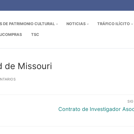
OS DE PATRIMONIO CULTURAL
NOTICIAS
TRÁFICO ILÍCITO
UCOMPRAS
TSC
 de Missouri
NTARIOS
SI
Entrada
Contrato de Investigador Aso
siguiente: