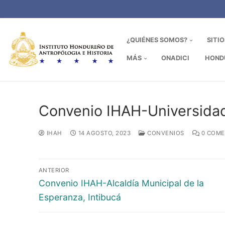
Ir
al
contenido
¿QUIÉNES SOMOS?
SITI
MÁS
ONADICI
HOND
Convenio IHAH-Universidad
IHAH
14 AGOSTO, 2023
CONVENIOS
0 COME
Navegación
ANTERIOR
de
Entrada
Convenio IHAH-Alcaldía Municipal de la
anterior:
Esperanza, Intibucá
entradas