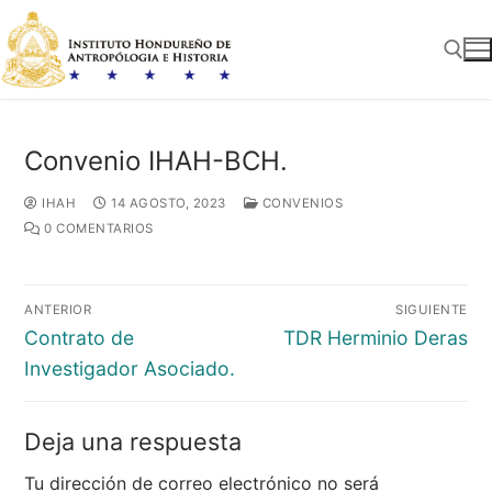
Ir
al
contenido
Buscar:
Convenio IHAH-BCH.
IHAH
14 AGOSTO, 2023
CONVENIOS
0 COMENTARIOS
Navegación
ANTERIOR
SIGUIENTE
de
Entrada
Entrada
Contrato de
TDR Herminio Deras
entradas
anterior:
siguiente:
Investigador Asociado.
Deja una respuesta
Tu dirección de correo electrónico no será