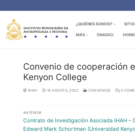
Ir
al
contenido
¿QUIÉNES SOMOS?
SITI
MÁS
ONADICI
HOND
Convenio de cooperación en
Kenyon College
IHAH
16 AGOSTO, 2022
CONVENIOS
0 COME
Navegación
ANTERIOR
de
Entrada
Contrato de Investigación Asociada IHAH – D
anterior:
Edward Mark Schortman (Universidad Kenyo
entradas