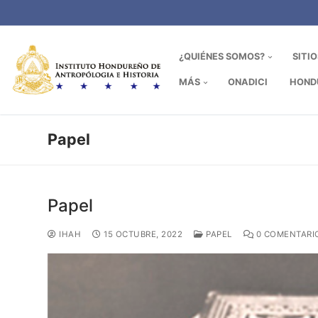
Ir
al
contenido
¿QUIÉNES SOMOS?
SITI
MÁS
ONADICI
HOND
Papel
Papel
IHAH
15 OCTUBRE, 2022
PAPEL
0 COMENTARI