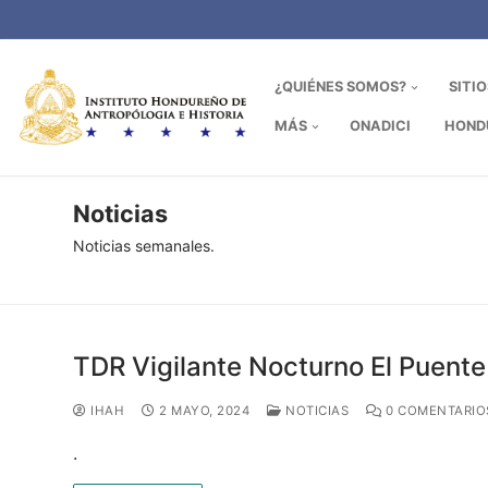
Ir
al
contenido
¿QUIÉNES SOMOS?
SITI
MÁS
ONADICI
HOND
Noticias
Noticias semanales.
TDR Vigilante Nocturno El Puente
IHAH
2 MAYO, 2024
NOTICIAS
0 COMENTARIO
.