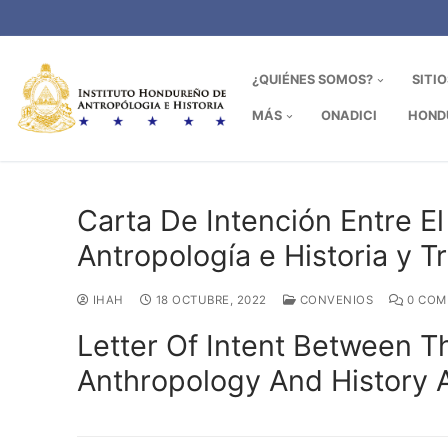
Ir
al
contenido
¿QUIÉNES SOMOS?
SITI
MÁS
ONADICI
HOND
Carta De Intención Entre E
Antropología e Historia y Tr
IHAH
18 OCTUBRE, 2022
CONVENIOS
0 COM
Letter Of Intent Between T
Anthropology And History An