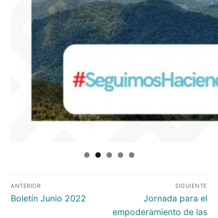
Navegación
ANTERIOR
SIGUIENTE
de
Entrada
Entrada
Boletín Junio 2022
Jornada para el
entradas
anterior:
siguiente:
empoderamiento de las