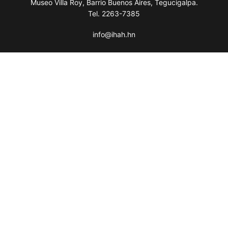
Museo Villa Roy, Barrio Buenos Aires, Tegucigalpa.
Tel. 2263-7385
info@ihah.hn