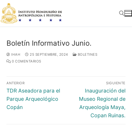
Ir
al
contenido
Buscar:
Boletín Informativo Junio.
IHAH
25 SEPTIEMBRE, 2024
BOLETINES
0 COMENTARIOS
Navegación
ANTERIOR
SIGUIENTE
de
Entrada
Entrada
TDR Aseadora para el
Inauguración del
entradas
anterior:
siguiente:
Parque Arqueológico
Museo Regional de
Copán
Arqueología Maya,
Copan Ruinas.