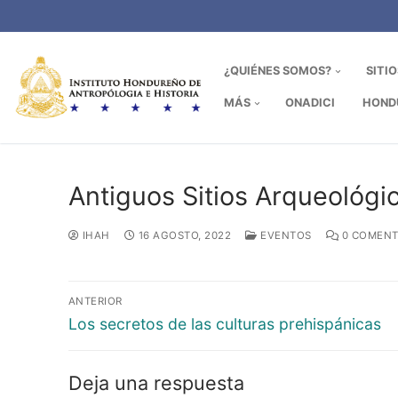
Ir
al
contenido
¿QUIÉNES SOMOS?
SITI
MÁS
ONADICI
HOND
Antiguos Sitios Arqueológ
IHAH
16 AGOSTO, 2022
EVENTOS
0 COMENT
Navegación
ANTERIOR
de
Entrada
Los secretos de las culturas prehispánicas
anterior:
entradas
Deja una respuesta