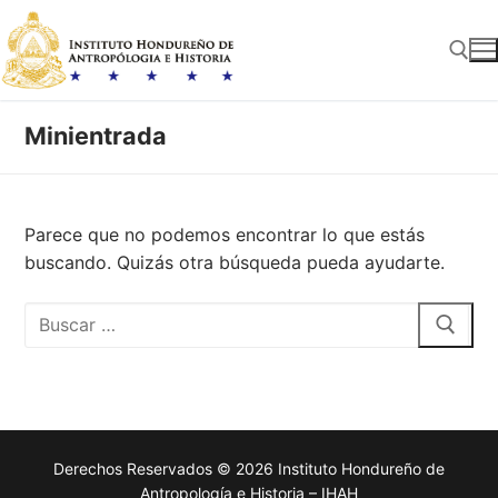
Ir
al
contenido
Minientrada
Buscar:
Parece que no podemos encontrar lo que estás
buscando. Quizás otra búsqueda pueda ayudarte.
Buscar:
Derechos Reservados © 2026 Instituto Hondureño de
Antropología e Historia – IHAH