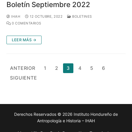
Boletín Septiembre 2022
IHAH
12 OCTUBRE, 2022
BOLETINES
0 COMENTARIOS
LEER MÁS →
Paginación
ANTERIOR
1
2
3
4
5
6
de
SIGUIENTE
entradas
Derechos Reservados © 2026 Instituto Hondureño de
Antropología e Historia – IHAH