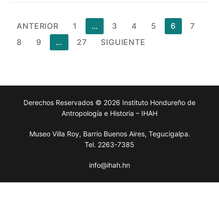
Paginación
ANTERIOR
1
…
3
4
5
6
7
de
8
9
…
27
SIGUIENTE
entradas
Derechos Reservados © 2026 Instituto Hondureño de
Antropología e Historia – IHAH
Museo Villa Roy, Barrio Buenos Aires, Tegucigalpa.
Tel. 2263-7385
info@ihah.hn